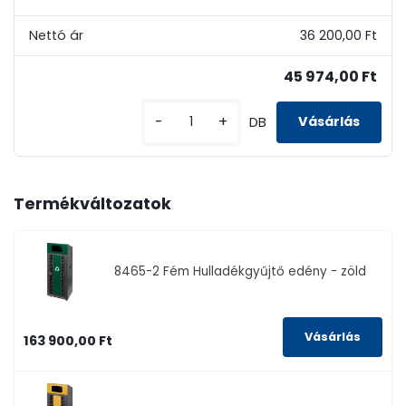
36 200,00 Ft
45 974,00 Ft
-
+
DB
Termékváltozatok
8465-2
Fém Hulladékgyűjtő edény - zöld
163 900,00 Ft