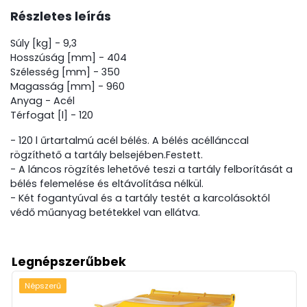
Részletes leírás
Súly [kg] - 9,3
Hosszúság [mm] - 404
Szélesség [mm] - 350
Magasság [mm] - 960
Anyag - Acél
Térfogat [l] - 120
- 120 l űrtartalmú acél bélés. A bélés acéllánccal
rögzíthető a tartály belsejében.Festett.
- A láncos rögzítés lehetővé teszi a tartály felborítását a
bélés felemelése és eltávolítása nélkül.
- Két fogantyúval és a tartály testét a karcolásoktól
védő műanyag betétekkel van ellátva.
Legnépszerűbbek
Népszerű