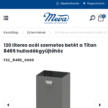
Bejelentkezés
Regisztráció
0
Kezdőlap
Új termékek
120 literes acél szemetes betét a 
120 literes acél szemetes betét a Titan
8465 hulladékgyűjtőhöz
F2Z_8465_0000