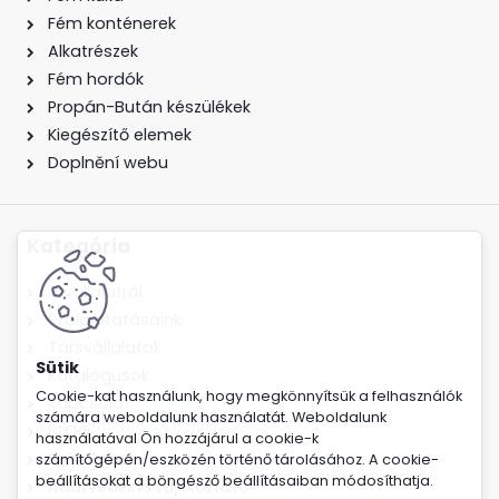
Fém konténerek
Alkatrészek
Fém hordók
Propán-Bután készülékek
Kiegészítő elemek
Doplnění webu
Kategória
A vállalatról
Szolgáltatásaink
Társvállalatok
Katalógusok
Cookie-kat használunk, hogy megkönnyítsük a felhasználók
Kapcsolat
számára weboldalunk használatát. Weboldalunk
BLOG
használatával Ön hozzájárul a cookie-k
Szórólapok
számítógépén/eszközén történő tárolásához. A cookie-
beállításokat a böngésző beállításaiban módosíthatja.
Adatvédelmi tájékoztató