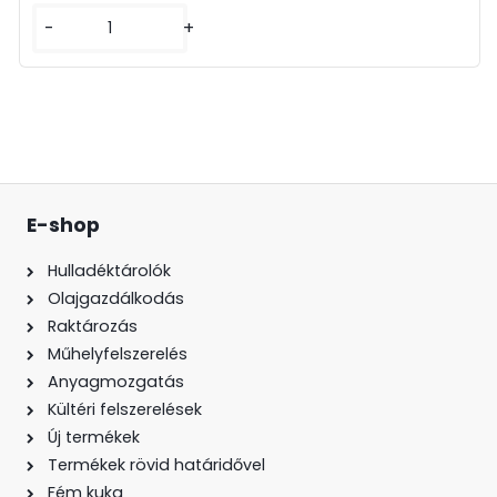
-
+
E-shop
Hulladéktárolók
Olajgazdálkodás
Raktározás
Műhelyfelszerelés
Anyagmozgatás
Kültéri felszerelések
Új termékek
Termékek rövid határidővel
Fém kuka